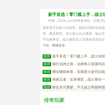
新手首选！零门槛上手，战士
作者：521fu.com传奇发布站 日期:2026-0
很多新手玩家入坑传奇，都会纠结职业选择
琐、脆皮易死，担心道士玩法佛系、输出乏
手玩家来说，战士都是当之无愧的首选职业
率极...
阅读全文
新手首选！零门槛上手，战士玩转
推荐
独行法神之路，法师单人闯荡玛法
推荐
褪去辅助标签，后期道士是玛法隐
推荐
单挑王者：近身博弈，战士掌控
推荐
耐住岁月磨砺，平凡战士终能铸就
推荐
传奇玩家