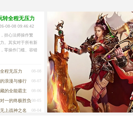
玩转全程无压力
8-08 09:46:42
，担心法师操作繁
力。其实对于所有新
，零操作门槛、容错
全程无压力
08-08
的浪漫与修行
08-07
藏的全能霸主
08-06
一对一的终极胜负
08-05
无上战神之名
08-04