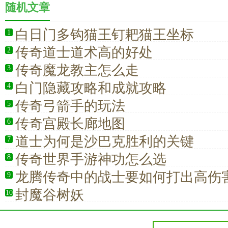
随机文章
白日门多钩猫王钉耙猫王坐标
1
传奇道士道术高的好处
2
传奇魔龙教主怎么走
3
白门隐藏攻略和成就攻略
4
传奇弓箭手的玩法
5
传奇宫殿长廊地图
6
道士为何是沙巴克胜利的关键
7
传奇世界手游神功怎么选
8
龙腾传奇中的战士要如何打出高伤
9
封魔谷树妖
10