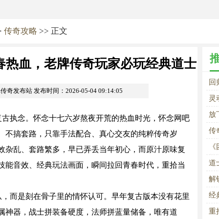
>
传奇攻略
>> 正文
春热血，老牌传奇玩家必玩经典道士
回
om传奇发布站
发布时间：2026-05-04 09:14:05
玩
灵
放
复古执念。怀念十七六岁熬夜开荒的热血时光，怀念网吧
传
、不搞套路，只靠手法配合、真心交友的纯粹传奇岁
《
效杂乱、套路繁多，早已弄丢当年初心，而原汁原味复
战
道
技能音效、经典玩法画面，瞬间拉回青春时代，重拾当
解
经
从，而是刻在骨子里的情怀认可。早年复古版本没有花里
重
属神器，战士拼装备硬度，法师拼蓝量储备，唯有道