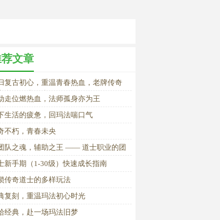
推荐文章
归复古初心，重温青春热血，老牌传奇
家必玩经典道士
动走位燃热血，法师孤身亦为王
下生活的疲惫，回玛法喘口气
奇不朽，青春未央
团队之魂，辅助之王 —— 道士职业的团
核心魅力》
士新手期（1-30级）快速成长指南
锁传奇道士的多样玩法
典复刻，重温玛法初心时光
拾经典，赴一场玛法旧梦