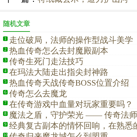
随机文章
走位破局，法师的操作型战斗美学
1
热血传奇怎么去封魔殿副本
2
传奇生死门走法技巧
3
在玛法大陆走出指尖封神路
4
热血传奇天战传奇BOSS位置介绍
5
传奇怎么去魔龙
6
在传奇游戏中血量对玩家重要吗？
7
魔法之盾，守护荣光 —— 传奇法
8
法神的蜕变之路
经典复古副本的情怀回响，在熟悉
9
拾热血青春
传奇归来魔龙城怎么到盟重
10