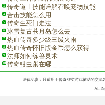
传奇道士技能详解召唤宠物技能
3
合击技能怎么用
4
传奇生死门走法
5
冰雪复古苍月岛怎么去
6
热血传奇多少级三级火雨
7
热血传奇怀旧版金币怎么获得
8
法师如何练兽灵术
9
传奇钳虫巢在哪
10
法律免责：只适用于传奇SF类游戏辅助的交流
All R